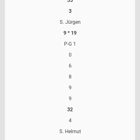
35
3
S. Jürgen
9 * 19
P-G 1
0
6
8
9
9
32
4
S. Helmut