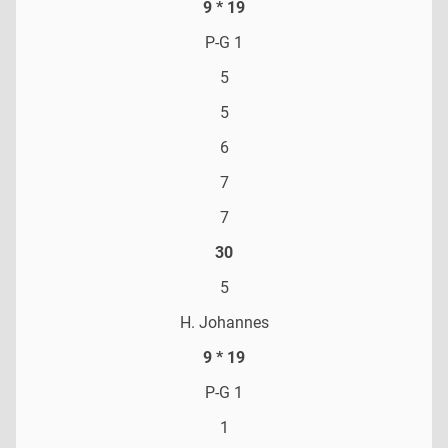
9 * 19
P-G 1
5
5
6
7
7
30
5
H. Johannes
9 * 19
P-G 1
1