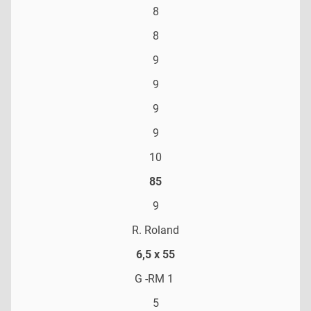
8
8
9
9
9
9
10
85
9
R. Roland
6,5 x 55
G -RM 1
5