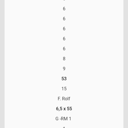
6
6
6
6
6
8
9
53
15
F. Rolf
6,5 x 55
G -RM 1