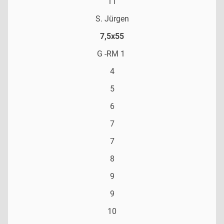
11
S. Jürgen
7,5x55
G -RM 1
4
5
6
7
7
8
9
9
10