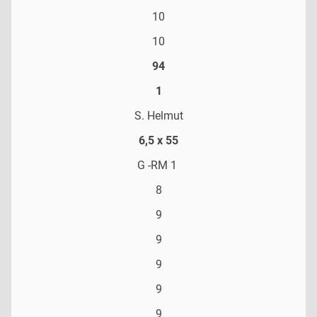
10
10
94
1
S. Helmut
6,5 x 55
G -RM 1
8
9
9
9
9
9