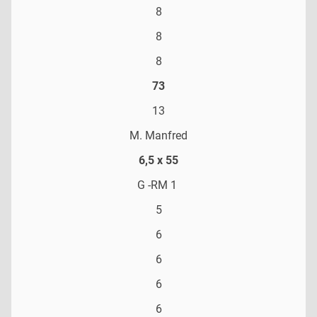
8
8
8
73
13
M. Manfred
6,5 x 55
G -RM 1
5
6
6
6
6