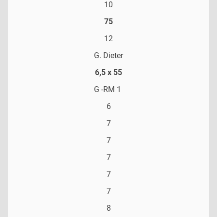
10
75
12
G. Dieter
6,5 x 55
G -RM 1
6
7
7
7
7
7
8