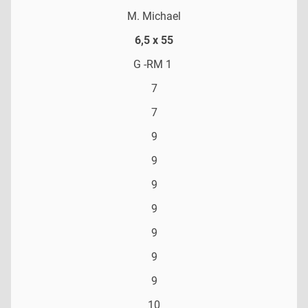
M. Michael
6,5 x 55
G -RM 1
7
7
9
9
9
9
9
9
9
10