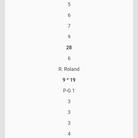
5
6
7
9
28
6
R. Roland
9 * 19
P-G 1
3
3
3
4