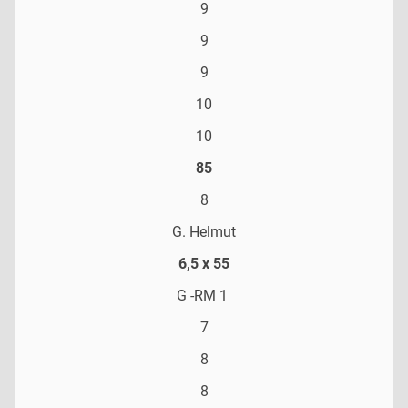
9
9
9
10
10
85
8
G. Helmut
6,5 x 55
G -RM 1
7
8
8