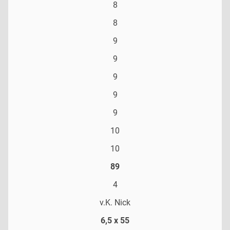
8
8
9
9
9
9
9
10
10
89
4
v.K. Nick
6,5 x 55