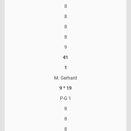
8
8
8
8
9
41
1
M. Gerhard
9 * 19
P-G 1
8
8
8