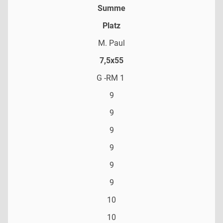
Summe
Platz
M. Paul
7,5x55
G -RM 1
9
9
9
9
9
9
10
10