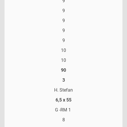
9
9
9
9
9
10
10
90
3
H. Stefan
6,5 x 55
G -RM 1
8