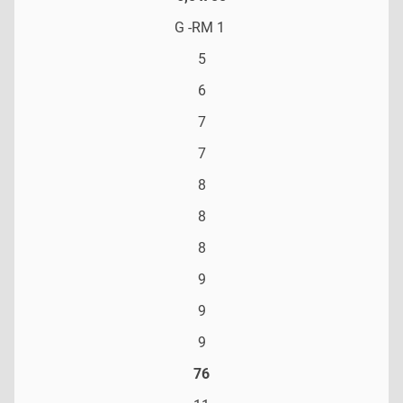
G -RM 1
5
6
7
7
8
8
8
9
9
9
76