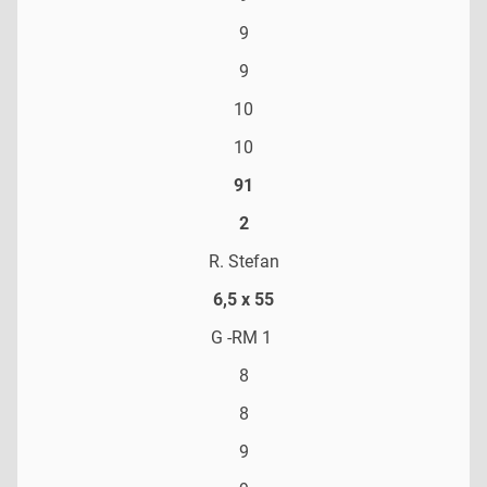
9
9
10
10
91
2
R. Stefan
6,5 x 55
G -RM 1
8
8
9