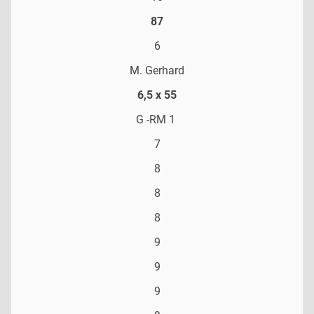
87
6
M. Gerhard
6,5 x 55
G -RM 1
7
8
8
8
9
9
9