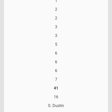
1
2
2
3
3
5
6
6
6
7
41
16
S. Dustin