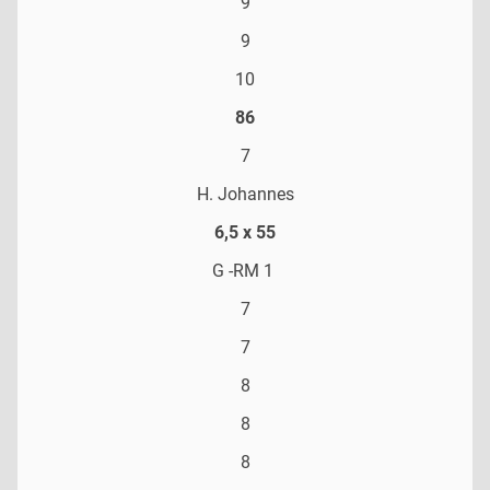
9
9
10
86
7
H. Johannes
6,5 x 55
G -RM 1
7
7
8
8
8