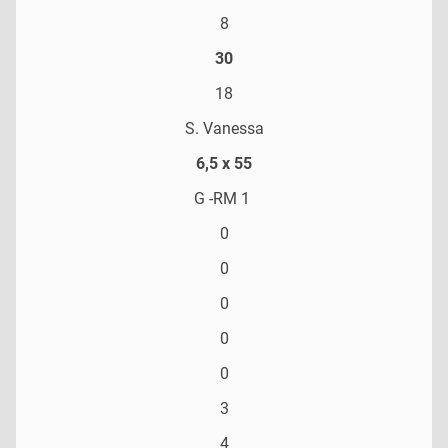
8
30
18
S. Vanessa
6,5 x 55
G -RM 1
0
0
0
0
0
3
4