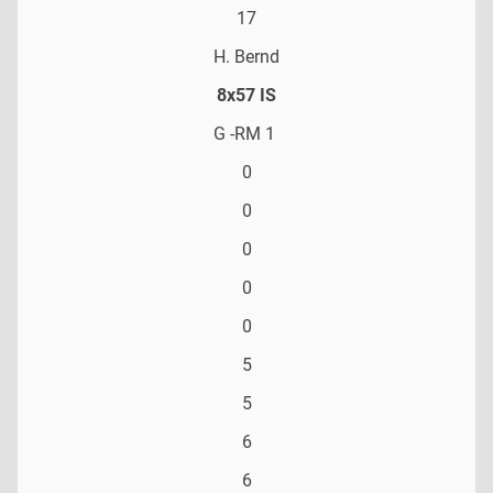
17
H. Bernd
8x57 IS
G -RM 1
0
0
0
0
0
5
5
6
6