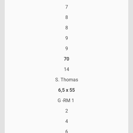
7
8
8
9
9
70
14
S. Thomas
6,5 x 55
G -RM 1
2
4
6